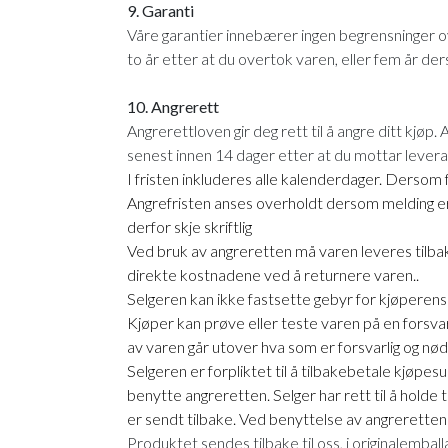
9. Garanti
Våre garantier innebærer ingen begrensninger o
to år etter at du overtok varen, eller fem år der
10. Angrerett
Angrerettloven gir deg rett til å angre ditt kjøp.
senest innen 14 dager etter at du mottar leveran
I fristen inkluderes alle kalenderdager. Dersom f
Angrefristen anses overholdt dersom melding er s
derfor skje skriftlig
Ved bruk av angreretten må varen leveres tilbak
direkte kostnadene ved å returnere varen..
Selgeren kan ikke fastsette gebyr for kjøperens
Kjøper kan prøve eller teste varen på en forsvar
av varen går utover hva som er forsvarlig og nød
Selgeren er forpliktet til å tilbakebetale kjøp
benytte angreretten. Selger har rett til å holde 
er sendt tilbake. Ved benyttelse av angreretten 
Produktet sendes tilbake til oss, i originale