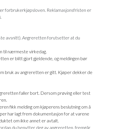
ter forbrukerkjøpsloven. Reklamasjonsfristen er
.
iste avsnitt). Angreretten forutsetter at du
en til nærmeste virkedag.
ten er blitt gjort gjeldende, og meldingen bør
om bruk av angreretten er gitt. Kjøper dekker de
greretten faller bort. Dersom prøving eller test
ren.
lgeren fikk melding om kjøperens beslutning om å
kjøper har lagt frem dokumentasjon for at varene
duktet om ikke annet er avtalt.
ordan du benytter deg av angreretten, fremgår