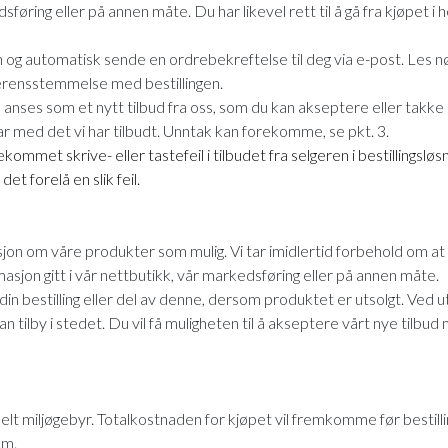
dsføring eller på annen måte. Du har likevel rett til å gå fra kjøpet 
dren og automatisk sende en ordrebekreftelse til deg via e-post. Le
erensstemmelse med bestillingen.
nses som et nytt tilbud fra oss, som du kan akseptere eller takke nei 
ar med det vi har tilbudt. Unntak kan forekomme, se pkt. 3.
ommet skrive- eller tastefeil i tilbudet fra selgeren i bestillingsløsn
et forelå en slik feil.
asjon om våre produkter som mulig. Vi tar imidlertid forbehold om a
rmasjon gitt i vår nettbutikk, vår markedsføring eller på annen måte.
 din bestilling eller del av denne, dersom produktet er utsolgt. Ved u
lby i stedet. Du vil få muligheten til å akseptere vårt nye tilbud me
uelt miljøgebyr. Totalkostnaden for kjøpet vil fremkomme før bestill
.m.