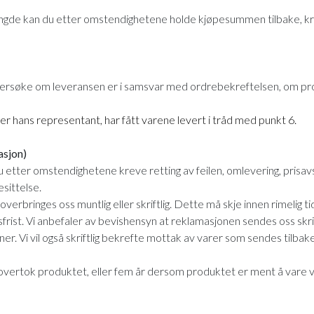
engde kan du etter omstendighetene holde kjøpesummen tilbake, kre
dersøke om leveransen er i samsvar med ordrebekreftelsen, om pro
ler hans representant, har fått varene levert i tråd med punkt 6.
asjon)
etter omstendighetene kreve retting av feilen, omlevering, prisavsl
esittelse.
erbringes oss muntlig eller skriftlig. Dette må skje innen rimelig t
frist. Vi anbefaler av bevishensyn at reklamasjonen sendes oss skrif
oner. Vi vil også skriftlig bekrefte mottak av varer som sendes tilbak
du overtok produktet, eller fem år dersom produktet er ment å vare v