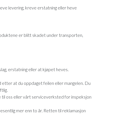
ve levering, kreve erstatning eller heve
duktene er blitt skadet under transporten,
ag, erstatning eller at kjøpet heves.
id etter at du oppdaget feilen eller mangelen. Du
tlig.
e til oss eller vårt serviceverksted for inspeksjon
esentlig mer enn to år. Retten til reklamasjon