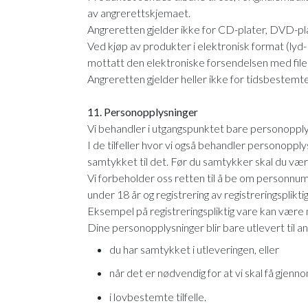
av angrerettskjemaet.
Angreretten gjelder ikke for CD-plater, DVD-pl
Ved kjøp av produkter i elektronisk format (lyd- e
mottatt den elektroniske forsendelsen med filen
Angreretten gjelder heller ikke for tidsbestemte
11. Personopplysninger
Vi behandler i utgangspunktet bare personopplysn
I de tilfeller hvor vi også behandler personopply
samtykket til det. Før du samtykker skal du vær
Vi forbeholder oss retten til å be om personnum
under 18 år og registrering av registreringsplikt
Eksempel på registreringspliktig vare kan være mo
Dine personopplysninger blir bare utlevert til a
du har samtykket i utleveringen, eller
når det er nødvendig for at vi skal få gjenn
i lovbestemte tilfelle.