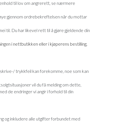
i henhold til lov om angrerett, se nærmere
s nøye gjennom ordrebekreftelsen når du mottar
til. Du har likevel rett til å gjøre gjeldende din
ingen i nettbutikken eller i kjøperens bestilling,
t skrive-/ trykkfeil kan forekomme, noe som kan
tsolgtsituasjoner vil du få melding om dette,
d de endringer vi angir i forhold til din
ing og inkludere alle utgifter forbundet med