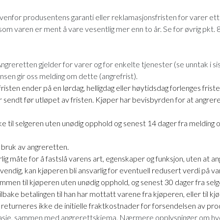
venfor produsentens garanti eller reklamasjonsfristen for varer et
som varen er ment å vare vesentlig mer enn to år. Se for øvrig pkt. 8
 Angreretten gjelder for varer og for enkelte tjenester (se unntak i s
sen gir oss melding om dette (angrefrist).
risten ender på en lørdag, helligdag eller høytidsdag forlenges frist
endt før utløpet av fristen. Kjøper har bevisbyrden for at angreret
e til selgeren uten unødig opphold og senest 14 dager fra melding 
 bruk av angreretten.
lig måte for å fastslå varens art, egenskaper og funksjon, uten at an
vendig, kan kjøperen bli ansvarlig for eventuell redusert verdi på va
esummen til kjøperen uten unødig opphold, og senest 30 dager fra se
tilbake betalingen til han har mottatt varene fra kjøperen, eller til 
returneres ikke de initielle fraktkostnader for forsendelsen av pro
mballasje, sammen med angrerettskjema. Nærmere opplysninger om hv