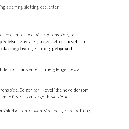
, sperring, sletting, etc. etter
eren eller forhold på selgerens side, kan
pfyllelse
av avtalen, kreve avtalen
hevet
samt
, inkassogebyr
og et rimelig
gebyr ved
tt dersom han venter urimelig lenge med å
erens side. Selger kan likevel ikke heve dersom
denne fristen, kan selger heve kjøpet.
orsinkelsesrenteloven. Ved manglende betaling