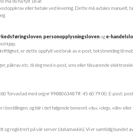
o må du ha fylt 18 år.
 postoppkrav eller betale ved levering. Dette må avtales manuelt, ta
eg.
rkedsføringsloven
,
personopplysningsloven
og
e-handelsl
ved kjøp.
 skriftlighet, er dette oppfylt ved bruk av e-post, tekstmelding til m
nger, påkrav etc. til deg med e-post, sms eller tilsvarende elektro
60 Torvastad med org.nr 998806348 Tlf: 45 60 79 00. E-post: post@
bestillingen, og blir i det følgende benevnt «du», «deg», «din» eller 
dt og registrert på vår server (datamaskin). Vi er samtidig bundet av 