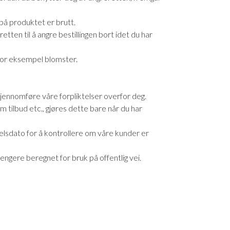
på produktet er brutt.
etten til å angre bestillingen bort idet du har
 for eksempel blomster.
gjennomføre våre forpliktelser overfor deg.
m tilbud etc., gjøres dette bare når du har
elsdato for å kontrollere om våre kunder er
hengere beregnet for bruk på offentlig vei.