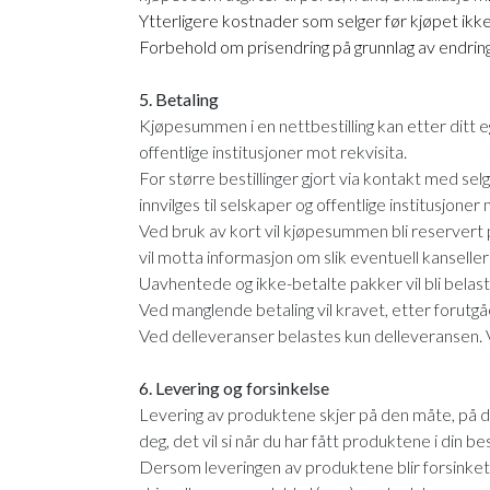
Ytterligere kostnader som selger før kjøpet ikke
Forbehold om prisendring på grunnlag av endring 
5. Betaling
Kjøpesummen i en nettbestilling kan etter ditt e
offentlige institusjoner mot rekvisita.
For større bestillinger gjort via kontakt med se
innvilges til selskaper og offentlige institusjoner 
Ved bruk av kort vil kjøpesummen bli reservert på
vil motta informasjon om slik eventuell kanseller
Uavhentede og ikke-betalte pakker vil bli belaste
Ved manglende betaling vil kravet, etter forutgåe
Ved delleveranser belastes kun delleveransen. V
6. Levering og forsinkelse
Levering av produktene skjer på den måte, på det
deg, det vil si når du har fått produktene i din bes
Dersom leveringen av produktene blir forsinket,