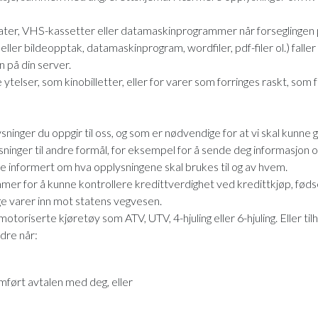
ater, VHS-kassetter eller datamaskinprogrammer når forseglingen 
ller bildeopptak, datamaskinprogram, wordfiler, pdf-filer ol.) faller r
 på din server.
 ytelser, som kinobilletter, eller for varer som forringes raskt, som
inger du oppgir til oss, og som er nødvendige for at vi skal kunne 
sninger til andre formål, for eksempel for å sende deg informasjon o
e informert om hva opplysningene skal brukes til og av hvem.
mer for å kunne kontrollere kredittverdighet ved kredittkjøp, føds
ige varer inn mot statens vegvesen.
toriserte kjøretøy som ATV, UTV, 4-hjuling eller 6-hjuling. Eller til
ndre når:
omført avtalen med deg, eller