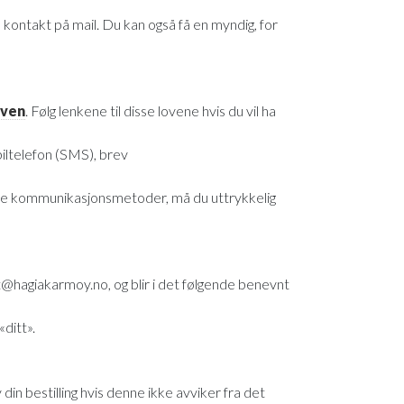
 kontakt på mail. Du kan også få en myndig, for
oven
. Følg lenkene til disse lovene hvis du vil ha
obiltelefon (SMS), brev
niske kommunikasjonsmetoder, må du uttrykkelig
hagiakarmoy.no, og blir i det følgende benevnt
«ditt».
din bestilling hvis denne ikke avviker fra det