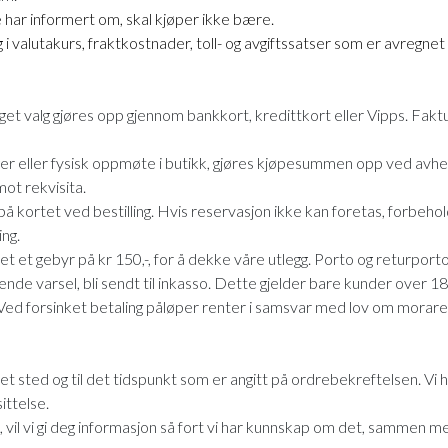
 har informert om, skal kjøper ikke bære.
i valutakurs, fraktkostnader, toll- og avgiftssatser som er avregnet
get valg gjøres opp gjennom bankkort, kredittkort eller Vipps. Faktur
lger eller fysisk oppmøte i butikk, gjøres kjøpesummen opp ved avhe
mot rekvisita.
 kortet ved bestilling. Hvis reservasjon ikke kan foretas, forbeholde
ing.
t et gebyr på kr 150,-, for å dekke våre utlegg. Porto og returporto
nde varsel, bli sendt til inkasso. Dette gjelder bare kunder over 18 
ed forsinket betaling påløper renter i samsvar med lov om morarent
 sted og til det tidspunkt som er angitt på ordrebekreftelsen. Vi h
ittelse.
 vil vi gi deg informasjon så fort vi har kunnskap om det, sammen m