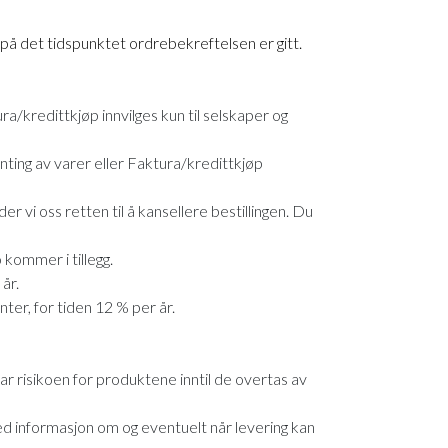
 på det tidspunktet ordrebekreftelsen er gitt.
a/kredittkjøp innvilges kun til selskaper og
nting av varer eller Faktura/kredittkjøp
r vi oss retten til å kansellere bestillingen. Du
 kommer i tillegg.
år.
er, for tiden 12 % per år.
ar risikoen for produktene inntil de overtas av
ed informasjon om og eventuelt når levering kan