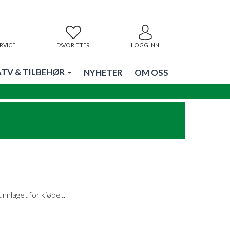
RVICE
FAVORITTER
LOGG INN
ATV & TILBEHØR
NYHETER
OM OSS
nnlaget for kjøpet.