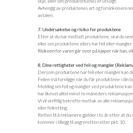
skje, eller om produktet(ene) er utsolgt.
Avhengig av produktenes art og forsinkelsens l
avtalen.
7. Undersøkelse og risiko for produktene
Etter at du har mottatt produktene, skal du un
eller om produktene ellers har feil eller mangler.
Risikoen for varen går over på kjøper når han, el
8. Dine rettigheter ved feil og mangler (Reklam
Dersom produktene har feil eller mangler kan du 
Feilen må foreligge når du får produktene i din b
Melding om feil og mangler ved produktene kan ov
har likevel alltid minst to måneders reklamasjons
Vi vil skriftlig bekrefte mottak av alle reklamasj
eller feilretting.
Retten til å reklamere gjelder i to år etter at 
kommer i tillegg til angreretten etter pkt. 10.