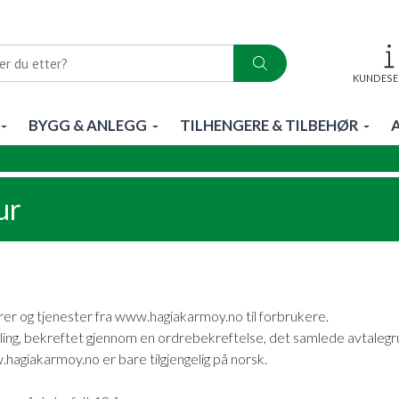
KUNDESE
BYGG & ANLEGG
TILHENGERE & TILBEHØR
ur
varer og tjenester fra www.hagiakarmoy.no til forbrukere.
ling, bekreftet gjennom en ordrebekreftelse, det samlede avtalegru
agiakarmoy.no er bare tilgjengelig på norsk.