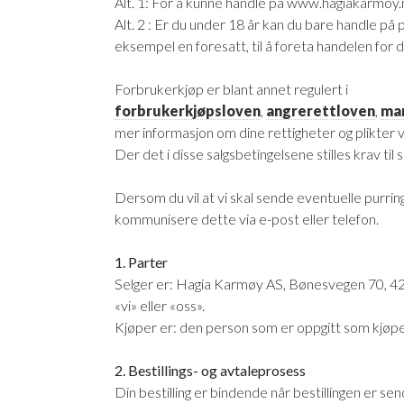
Alt. 1: For å kunne handle på www.hagiakarmoy.n
Alt. 2 : Er du under 18 år kan du bare handle på
eksempel en foresatt, til å foreta handelen for d
Forbrukerkjøp er blant annet regulert i
forbrukerkjøpsloven
,
angrerettloven
,
ma
mer informasjon om dine rettigheter og plikter 
Der det i disse salgsbetingelsene stilles krav til
Dersom du vil at vi skal sende eventuelle purri
kommunisere dette via e-post eller telefon.
1. Parter
Selger er: Hagia Karmøy AS, Bønesvegen 70, 42
«vi» eller «oss».
Kjøper er: den person som er oppgitt som kjøper i 
2. Bestillings- og avtaleprosess
Din bestilling er bindende når bestillingen er sen