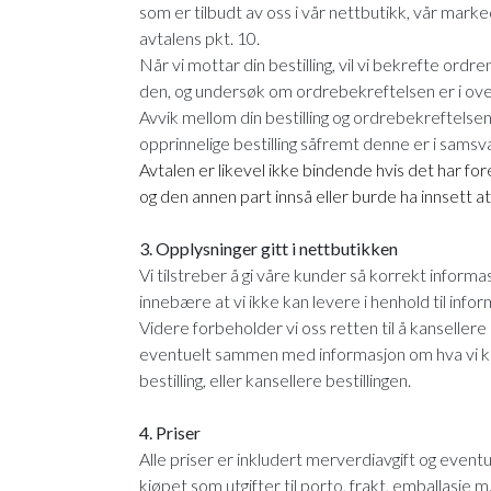
som er tilbudt av oss i vår nettbutikk, vår marke
avtalens pkt. 10.
Når vi mottar din bestilling, vil vi bekrefte or
den, og undersøk om ordrebekreftelsen er i ov
Avvik mellom din bestilling og ordrebekreftelsen a
opprinnelige bestilling såfremt denne er i samsv
Avtalen er likevel ikke bindende hvis det har forek
og den annen part innså eller burde ha innsett at d
3. Opplysninger gitt i nettbutikken
Vi tilstreber å gi våre kunder så korrekt inform
innebære at vi ikke kan levere i henhold til info
Videre forbeholder vi oss retten til å kansellere
eventuelt sammen med informasjon om hva vi kan ti
bestilling, eller kansellere bestillingen.
4. Priser
Alle priser er inkludert merverdiavgift og event
kjøpet som utgifter til porto, frakt, emballasje m