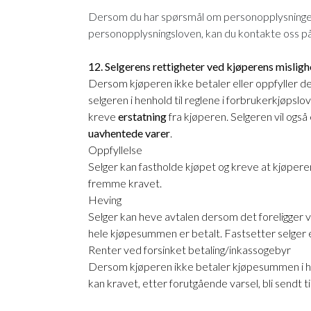
Dersom du har spørsmål om personopplysninger knyt
personopplysningsloven, kan du kontakte oss p
12. Selgerens rettigheter ved kjøperens misligh
Dersom kjøperen ikke betaler eller oppfyller de ø
selgeren i henhold til reglene i forbrukerkjøps
kreve
erstatning
fra kjøperen. Selgeren vil og
uavhentede varer
.
Oppfyllelse
Selger kan fastholde kjøpet og kreve at kjøpere
fremme kravet.
Heving
Selger kan heve avtalen dersom det foreligger ve
hele kjøpesummen er betalt. Fastsetter selger en 
Renter ved forsinket betaling/inkassogebyr
Dersom kjøperen ikke betaler kjøpesummen i hen
kan kravet, etter forutgående varsel, bli sendt t