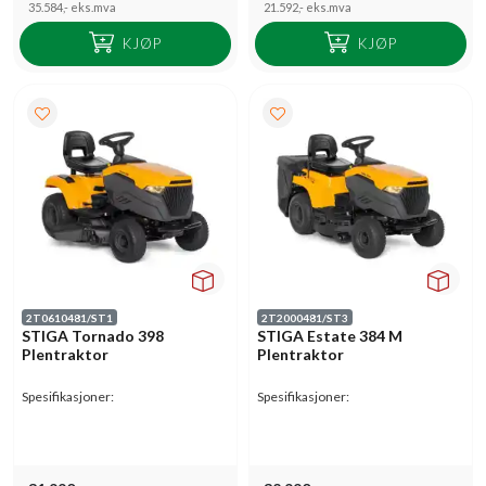
35.584,-
eks.mva
21.592,-
eks.mva
KJØP
KJØP
2T0610481/ST1
2T2000481/ST3
STIGA Tornado 398
STIGA Estate 384 M
Plentraktor
Plentraktor
Spesifikasjoner:
Spesifikasjoner: