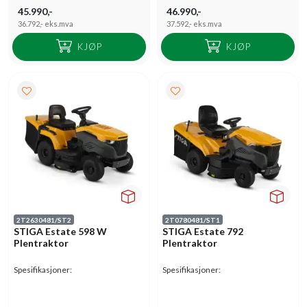
45.990,-
46.990,-
36.792,-
eks.mva
37.592,-
eks.mva
KJØP
KJØP
2T2630481/ST2
2T0780481/ST1
STIGA Estate 598 W
STIGA Estate 792
Plentraktor
Plentraktor
Spesifikasjoner:
Spesifikasjoner: