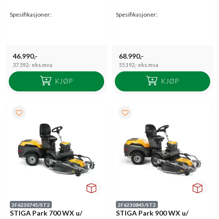
Spesifikasjoner:
Spesifikasjoner:
46.990,-
68.990,-
37.592,-
eks.mva
55.192,-
eks.mva
KJØP
KJØP
2F6230745/ST2
2F6230845/ST2
STIGA Park 700 WX u/
STIGA Park 900 WX u/