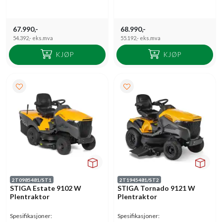
67.990,-
68.990,-
54.392,-
eks.mva
55.192,-
eks.mva
KJØP
KJØP
2T0985481/ST1
2T1945481/ST2
STIGA Estate 9102 W
STIGA Tornado 9121 W
Plentraktor
Plentraktor
Spesifikasjoner:
Spesifikasjoner: