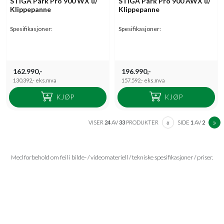
STIGA Park Pro 900 WX u/
STIGA Park Pro 900 AWX u/
Klippepanne
Klippepanne
Spesifikasjoner:
Spesifikasjoner:
162.990,-
196.990,-
130.392,-
eks.mva
157.592,-
eks.mva
KJØP
KJØP
PREVIOUS
N
«
»
VISER
24
AV
33
PRODUKTER
SIDE
1
AV
2
Med forbehold om feil i bilde- / videomateriell / tekniske spesifikasjoner / priser.