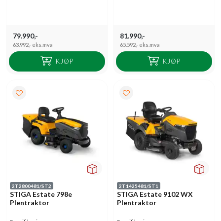
79.990,-
81.990,-
63.992,-
eks.mva
65.592,-
eks.mva
KJØP
KJØP
2T2800481/ST2
2T1425481/ST1
STIGA Estate 798e
STIGA Estate 9102 WX
Plentraktor
Plentraktor