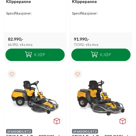
Klippepanne
Klippepanne
Spesifikasjoner:
Spesifikasjoner:
82.990,-
91.990,-
66.392,-
eks.mva
73.592,-
eks.mva
KJØP
KJØP
2F6430831/ST2
2F6430931/ST2