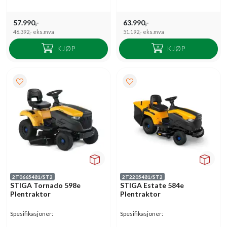
57.990,-
63.990,-
46.392,-
eks.mva
51.192,-
eks.mva
KJØP
KJØP
2T0665481/ST2
2T2205481/ST2
STIGA Tornado 598e
STIGA Estate 584e
Plentraktor
Plentraktor
Spesifikasjoner:
Spesifikasjoner: