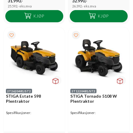
31.990,-
32.990,-
25.592,-
eks.mva
26.392,-
eks.mva
KJØP
KJØP
2T2620481/ST2
2T1220481/ST2
STIGA Estate 598
STIGA Tornado 5108 W
Plentraktor
Plentraktor
Spesifikasjoner:
Spesifikasjoner: