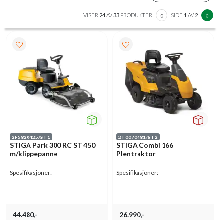
PREVIOUS
N
«
»
VISER
24
AV
33
PRODUKTER
SIDE
1
AV
2
2F5820425/ST1
2T0070481/ST2
STIGA Park 300 RC ST 450
STIGA Combi 166
m/klippepanne
Plentraktor
Spesifikasjoner:
Spesifikasjoner:
44.480,-
26.990,-