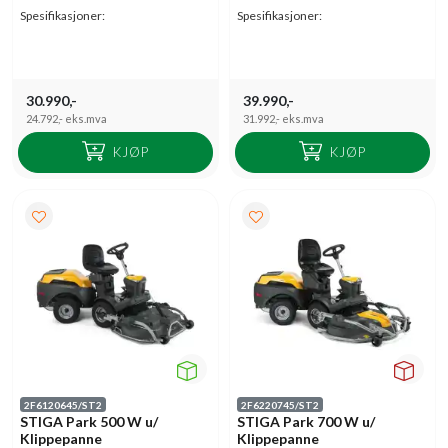
Spesifikasjoner:
Spesifikasjoner:
30.990,-
39.990,-
24.792,-
eks.mva
31.992,-
eks.mva
KJØP
KJØP
2F6120645/ST2
2F6220745/ST2
STIGA Park 500 W u/
STIGA Park 700 W u/
Klippepanne
Klippepanne