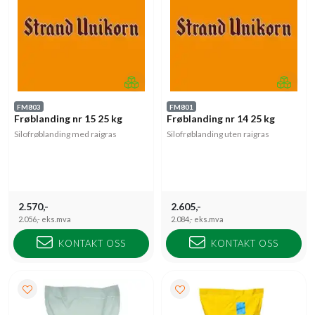
FM803
FM801
Frøblanding nr 15 25 kg
Frøblanding nr 14 25 kg
Silofrøblanding med raigras
Silofrøblanding uten raigras
2.570,-
2.605,-
2.056,-
eks.mva
2.084,-
eks.mva
KONTAKT OSS
KONTAKT OSS