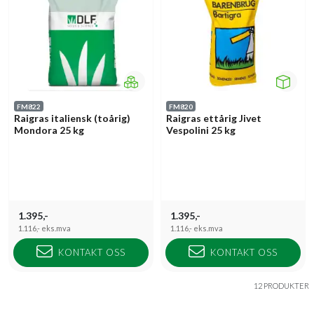
FM822
FM820
Raigras italiensk (toårig)
Raigras ettårig Jivet
Mondora 25 kg
Vespolini 25 kg
1.395,-
1.395,-
1.116,-
eks.mva
1.116,-
eks.mva
KONTAKT OSS
KONTAKT OSS
12 PRODUKTER