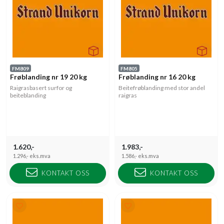
FM809
FM805
Frøblanding nr 19 20 kg
Frøblanding nr 16 20 kg
Raigrasbasert surfor og
Beitefrøblanding med stor andel
beiteblanding
raigras
1.620,-
1.983,-
1.296,-
eks.mva
1.586,-
eks.mva
KONTAKT OSS
KONTAKT OSS