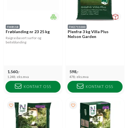
FM811B
FM2715000
Frøblanding nr 23 25 kg
Plenfrø 3 kg Villa Plus
Nelson Garden
Raigrasbasert surfor og
beiteblanding
1.560,-
598,-
1.248,-
eks.mva
478,-
eks.mva
KONTAKT OSS
KONTAKT OSS