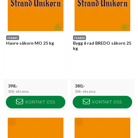
FM845
FM840
Havre såkorn MO 25 kg
Bygg 6 rad BREDO såkorn 25
kg
398,-
380,-
318,-
eks.mva
304,-
eks.mva
KONTAKT OSS
KONTAKT OSS